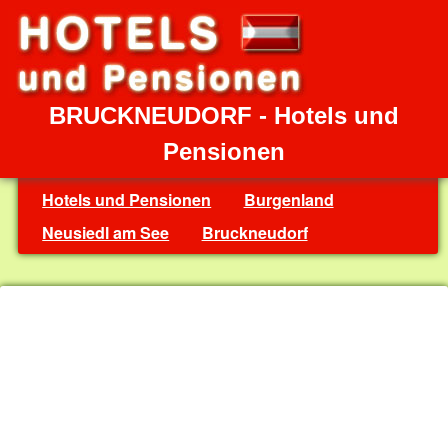
BRUCKNEUDORF - Hotels und
Pensionen
Hotels und Pensionen
Burgenland
Neusiedl am See
Bruckneudorf