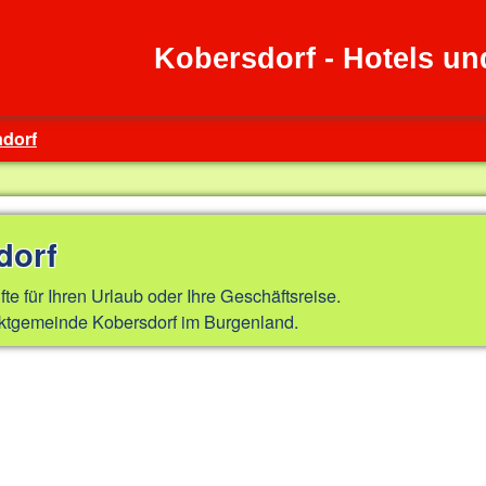
Kobersdorf - Hotels u
ndorf
dorf
fte für Ihren Urlaub oder Ihre Geschäftsreise.
ktgemeinde Kobersdorf im Burgenland.