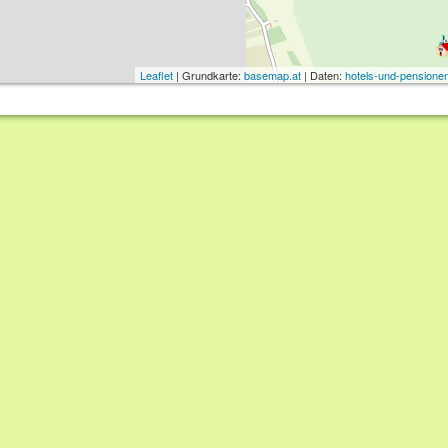
Leaflet
| Grundkarte:
basemap.at
| Daten:
hotels-und-pensionen