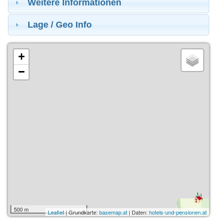
Weitere Informationen
Lage / Geo Info
+
−
500 m
Leaflet
| Grundkarte:
basemap.at
| Daten:
hotels-und-pensionen.at