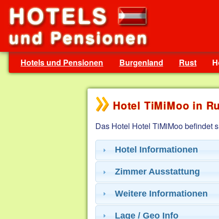
Hotels und Pensionen
Burgenland
Rust
H
Hotel TiMiMoo in R
Das Hotel Hotel TiMiMoo befindet s
Hotel Informationen
Zimmer Ausstattung
Weitere Informationen
Lage / Geo Info