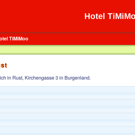
Hotel TiMiM
otel TiMiMoo
ust
ich in Rust, Kirchengasse 3 in Burgenland.