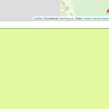
Leaflet
| Grundkarte:
basemap.at
| Daten:
hotels-und-pensionen