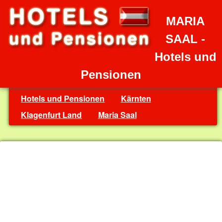
MARIA
SAAL -
Hotels und
Pensionen
Hotels und Pensionen
Kärnten
Klagenfurt Land
Maria Saal