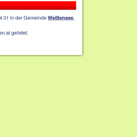
mt 31 in der Gemeinde
,
Weißensee
n.at gelistet.