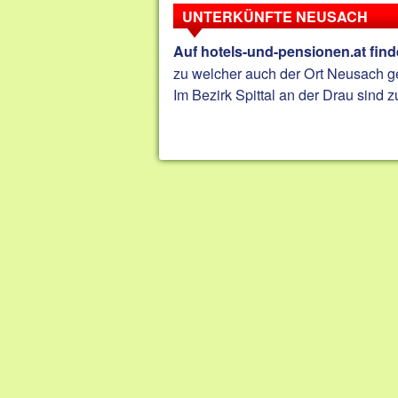
UNTERKÜNFTE NEUSACH
Auf hotels-und-pensionen.at fin
zu welcher auch der Ort Neusach ge
Im Bezirk Spittal an der Drau sind 