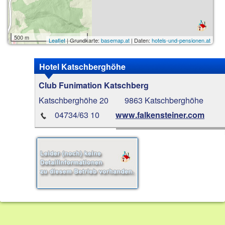
500 m
Leaflet
| Grundkarte:
basemap.at
| Daten:
hotels-und-pensionen.at
Hotel Katschberghöhe
Club Funimation Katschberg
Katschberghöhe 20
9863 Katschberghöhe
04734/63 10
www.falkensteiner.com