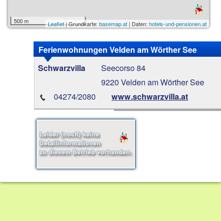
500 m
Leaflet
| Grundkarte:
basemap.at
| Daten:
hotels-und-pensionen.at
Ferienwohnungen Velden am Wörther See
Seecorso 84
Schwarzvilla
9220 Velden am Wörther See
04274/2080
www.schwarzvilla.at