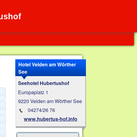
ushof
Hotel Velden am Wörther
See
.
Seehotel Hubertushof
Europaplatz 1
9220 Velden am Wörther See
04274/26 76
www.hubertus-hof.info