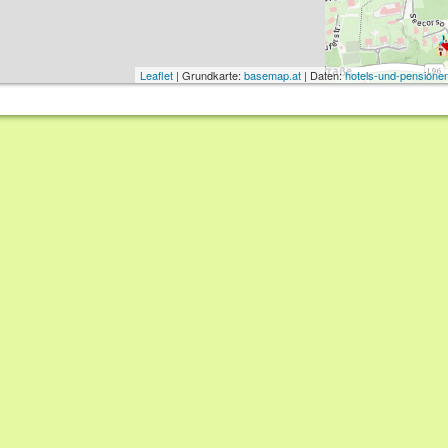
Leaflet
| Grundkarte:
basemap.at
| Daten:
hotels-und-pensionen