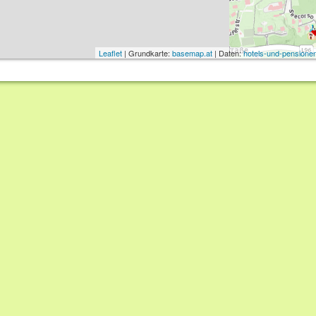
Leaflet
| Grundkarte:
basemap.at
| Daten:
hotels-und-pensionen