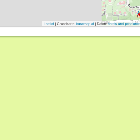
Leaflet
| Grundkarte:
basemap.at
| Daten:
hotels-und-pensionen