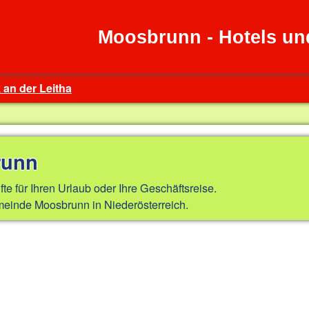
Moosbrunn - Hotels un
 an der Leitha
runn
fte für Ihren Urlaub oder Ihre Geschäftsreise.
einde Moosbrunn in Niederösterreich.