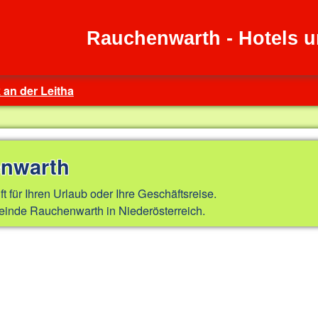
Rauchenwarth - Hotels 
 an der Leitha
enwarth
ft für Ihren Urlaub oder Ihre Geschäftsreise.
inde Rauchenwarth in Niederösterreich.