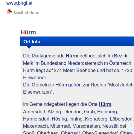
www.birgl.at
Gasthof Hürm
Hürm
Ort Info
Die Marktgemeinde
befindet sich im Bezirk
Hürm
Melk im Bundesland Niederösterreich in Österreich.
Hürm liegt auf 274 Meter Seehöhe und hat ca. 1730
Einwohner.
Die Gemeinde Hürm gehört zur Region "Mostviertel-
Eisenwurzen".
Im Gemeindegebiet liegen die Orte
,
Hürm
Arnersdorf, Atzing, Diendorf, Grub, Hainberg,
Harmersdorf, Hösing, Inning, Kronaberg, Löbersdorf,
Maxenbach, Mitterradl, Murschratten, Neustift bei
Sooß, Oberhaag, Oberradl, Ober-Siegendorf, Ober-