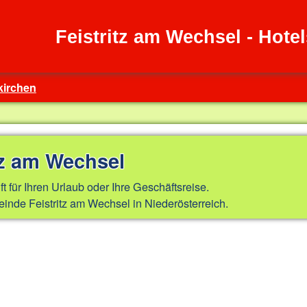
Feistritz am Wechsel - Hot
irchen
tz am Wechsel
ft für Ihren Urlaub oder Ihre Geschäftsreise.
nde Feistritz am Wechsel in Niederösterreich.