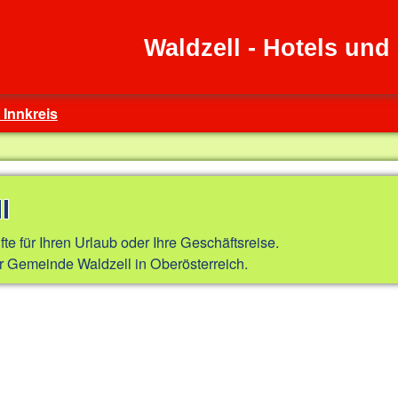
Waldzell - Hotels un
 Innkreis
l
fte für Ihren Urlaub oder Ihre Geschäftsreise.
r Gemeinde Waldzell in Oberösterreich.