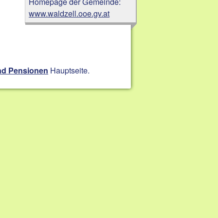
Homepage der Gemeinde:
www.waldzell.ooe.gv.at
Hauptseite.
nd Pensionen