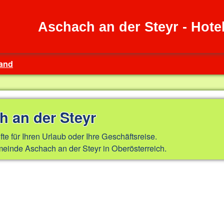
Aschach an der Steyr - Hot
Land
h an der Steyr
fte für Ihren Urlaub oder Ihre Geschäftsreise.
einde Aschach an der Steyr in Oberösterreich.