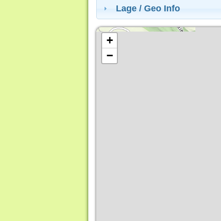
Lage / Geo Info
+
−