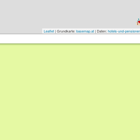
Leaflet
| Grundkarte:
basemap.at
| Daten:
hotels-und-pensionen