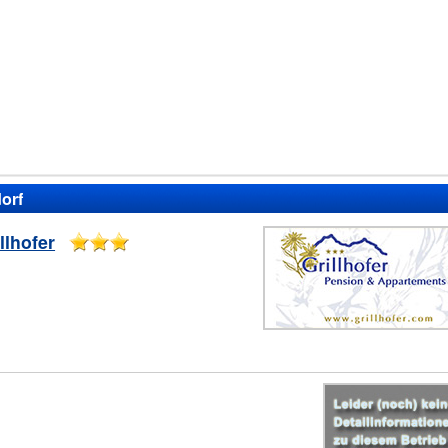
dorf
llhofer