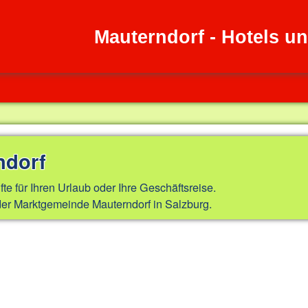
Mauterndorf - Hotels u
ndorf
fte für Ihren Urlaub oder Ihre Geschäftsreise.
er Marktgemeinde Mauterndorf in Salzburg.