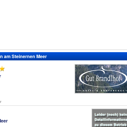
den am Steinernen Meer
r
r
Meer