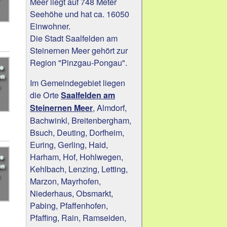
Meer liegt auf 748 Meter
Seehöhe und hat ca. 16050
Einwohner.
Die Stadt Saalfelden am
Steinernen Meer gehört zur
Region "Pinzgau-Pongau".
Im Gemeindegebiet liegen
die Orte
Saalfelden am
, Almdorf,
Steinernen Meer
Bachwinkl, Breitenbergham,
Bsuch, Deuting, Dorfheim,
Euring, Gerling, Haid,
Harham, Hof, Hohlwegen,
Kehlbach, Lenzing, Letting,
Marzon, Mayrhofen,
Niederhaus, Obsmarkt,
Pabing, Pfaffenhofen,
Pfaffing, Rain, Ramseiden,