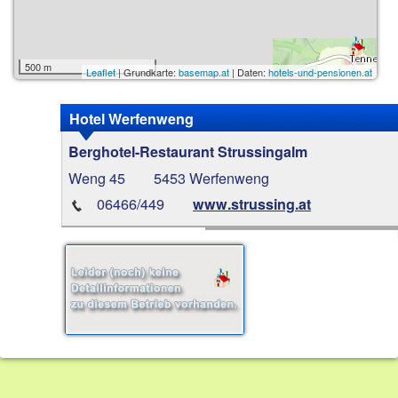
500 m
Leaflet
| Grundkarte:
basemap.at
| Daten:
hotels-und-pensionen.at
Hotel Werfenweng
Berghotel-Restaurant Strussingalm
Weng 45
5453 Werfenweng
06466/449
www.strussing.at