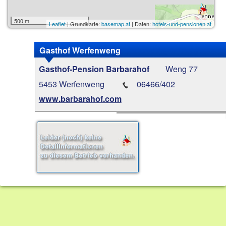
500 m
Leaflet
| Grundkarte:
basemap.at
| Daten:
hotels-und-pensionen.at
Gasthof Werfenweng
Weng 77
Gasthof-Pension Barbarahof
5453 Werfenweng
06466/402
www.barbarahof.com