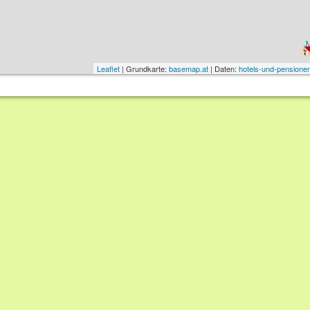
Leaflet
| Grundkarte:
basemap.at
| Daten:
hotels-und-pensionen