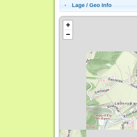
Lage / Geo Info
+
−