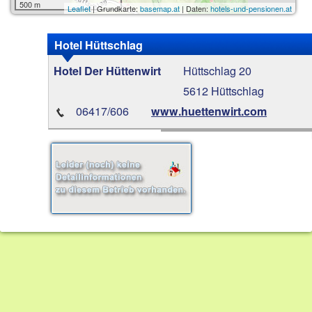
500 m
Leaflet
| Grundkarte:
basemap.at
| Daten:
hotels-und-pensionen.at
Hotel Hüttschlag
Hüttschlag 20
Hotel Der Hüttenwirt
5612 Hüttschlag
06417/606
www.huettenwirt.com