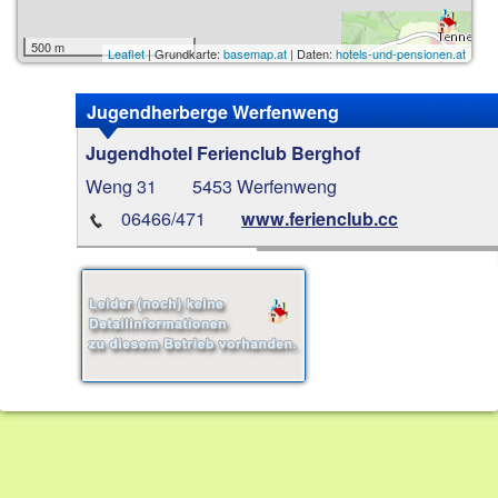
500 m
Leaflet
| Grundkarte:
basemap.at
| Daten:
hotels-und-pensionen.at
Jugendherberge Werfenweng
Jugendhotel Ferienclub Berghof
Weng 31
5453 Werfenweng
06466/471
www.ferienclub.cc