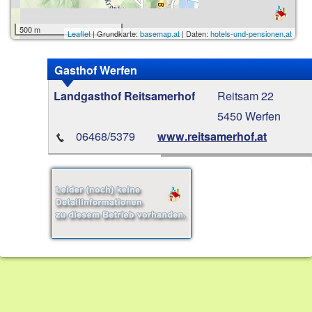
500 m
Leaflet
| Grundkarte:
basemap.at
| Daten:
hotels-und-pensionen.at
Gasthof Werfen
Reitsam 22
Landgasthof Reitsamerhof
5450 Werfen
06468/5379
www.reitsamerhof.at