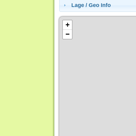
Lage / Geo Info
+
−