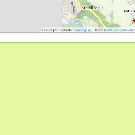
Leaflet
| Grundkarte:
basemap.at
| Daten:
hotels-und-pensionen