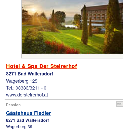
Hotel & Spa Der Steirerhof
8271 Bad Waltersdorf
Wagerberg 125
Tel.: 03333/3211 - 0
www.dersteirerhof.at
Pension
Gästehaus Fiedler
8271 Bad Waltersdorf
Wagerberg 39