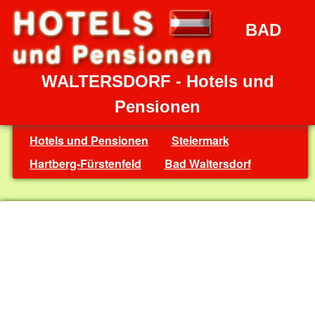
BAD
WALTERSDORF - Hotels und
Pensionen
Hotels und Pensionen
Steiermark
Hartberg-Fürstenfeld
Bad Waltersdorf