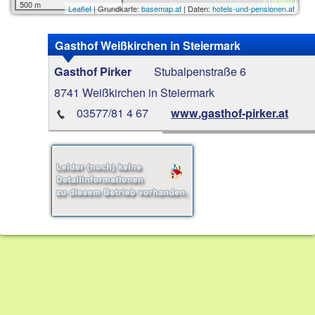
500 m
Leaflet
| Grundkarte:
basemap.at
| Daten:
hotels-und-pensionen.at
Gasthof Weißkirchen in Steiermark
Stubalpenstraße 6
Gasthof Pirker
8741 Weißkirchen in Steiermark
03577/81 4 67
www.gasthof-pirker.at