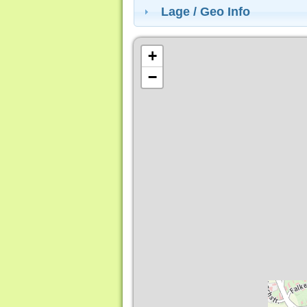
Lage / Geo Info
+
−