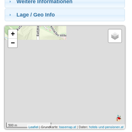
Weitere Informationen
Lage / Geo Info
+
−
500 m
Leaflet
| Grundkarte:
basemap.at
| Daten:
hotels-und-pensionen.at