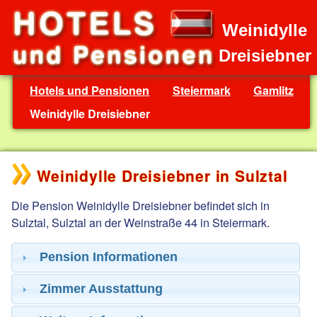
Weinidylle
Dreisiebner
Hotels und Pensionen
Steiermark
Gamlitz
Weinidylle Dreisiebner
Weinidylle Dreisiebner in Sulztal
Die Pension Weinidylle Dreisiebner befindet sich in
Sulztal, Sulztal an der Weinstraße 44 in Steiermark.
Pension Informationen
Zimmer Ausstattung