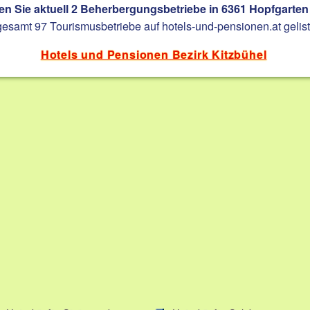
en Sie aktuell 2 Beherbergungsbetriebe in 6361 Hopfgarten 
sgesamt 97 Tourismusbetriebe auf hotels-und-pensionen.at gelist
Hotels und Pensionen Bezirk Kitzbühel