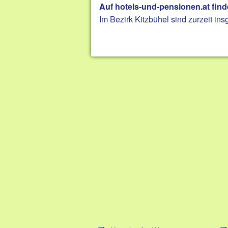
Auf hotels-und-pensionen.at find
Im Bezirk Kitzbühel sind zurzeit in