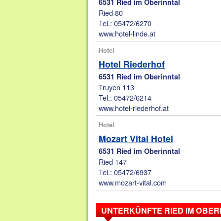
6531 Ried im Oberinntal
Ried 80
Tel.: 05472/6270
www.hotel-linde.at
Hotel
Hotel Riederhof
6531 Ried im Oberinntal
Truyen 113
Tel.: 05472/6214
www.hotel-riederhof.at
Hotel
Mozart Vital Hotel
6531 Ried im Oberinntal
Ried 147
Tel.: 05472/6937
www.mozart-vital.com
UNTERKÜNFTE RIED IM OBER