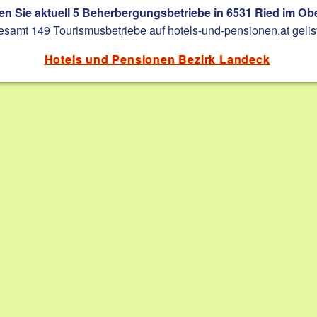
en Sie aktuell 5 Beherbergungsbetriebe in 6531 Ried im Obe
esamt 149 Tourismusbetriebe auf hotels-und-pensionen.at gelist
Hotels und Pensionen Bezirk Landeck