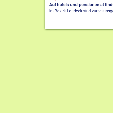
Auf hotels-und-pensionen.at find
Im Bezirk Landeck sind zurzeit insg