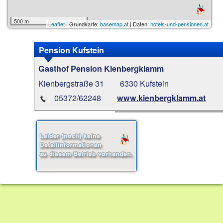
500 m
Leaflet
| Grundkarte:
basemap.at
| Daten:
hotels-und-pensionen.at
Pension Kufstein
Gasthof Pension Kienbergklamm
Kienbergstraße 31
6330 Kufstein
05372/62248
www.kienbergklamm.at