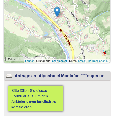
500 m
Leaflet
| Grundkarte:
basemap.at
| Daten:
hotels-und-pensionen.at
Anfrage an: Alpenhotel Montafon ****superior
Bitte füllen Sie dieses
Formular aus, um den
Anbieter
zu
unverbindlich
kontaktieren!