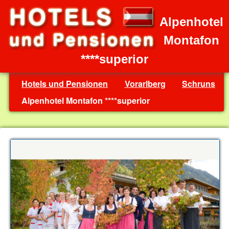
Alpenhotel
Montafon
****superior
Hotels und Pensionen
Vorarlberg
Schruns
Alpenhotel Montafon ****superior