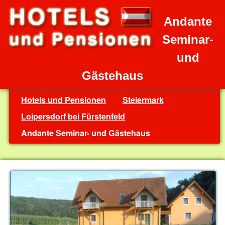
Andante
Seminar-
und
Gästehaus
Hotels und Pensionen
Steiermark
Loipersdorf bei Fürstenfeld
Andante Seminar- und Gästehaus