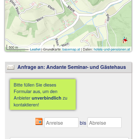
500 m
Leaflet
| Grundkarte:
basemap.at
| Daten:
hotels-und-pensionen.at
Anfrage an: Andante Seminar- und Gästehaus
Bitte füllen Sie dieses
Formular aus, um den
Anbieter
zu
unverbindlich
kontaktieren!
bis