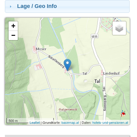
Lage / Geo Info
+
−
500 m
Leaflet
| Grundkarte:
basemap.at
| Daten:
hotels-und-pensionen.at