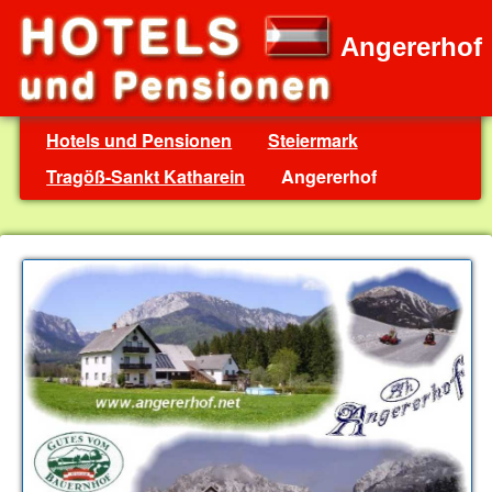
Angererhof
Hotels und Pensionen
Steiermark
Tragöß-Sankt Katharein
Angererhof