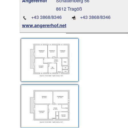
Schattenberg 56
Angererhof
8612 Tragöß
+43 3868/8346
+43 3868/8346
www.angererhof.net