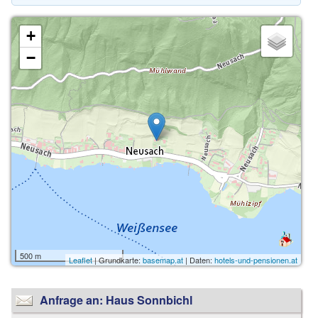
+
−
500 m
Leaflet
| Grundkarte:
basemap.at
| Daten:
hotels-und-pensionen.at
Anfrage an: Haus Sonnbichl