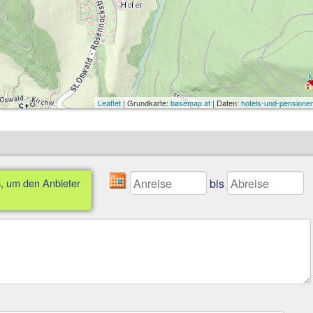
Leaflet
| Grundkarte:
basemap.at
| Daten:
hotels-und-pensionen
bis
s, um den Anbieter