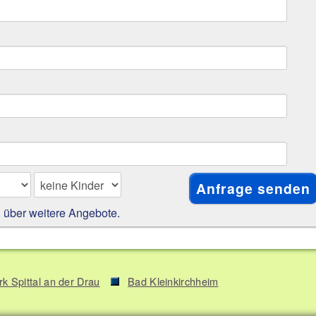
h über weitere Angebote.
rk Spittal an der Drau
Bad Kleinkirchheim