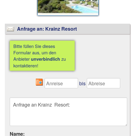
Anfrage an: Krainz Resort
Bitte füllen Sie dieses
Formular aus, um den
Anbieter
zu
unverbindlich
kontaktieren!
bis
Name: