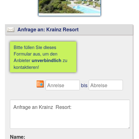
Anfrage an: Krainz Resort
Bitte füllen Sie dieses
Formular aus, um den
Anbieter
zu
unverbindlich
kontaktieren!
bis
Name: