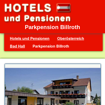
Parkpension Billroth
Hotels und Pensionen
Oberösterreich
Bad Hall
Parkpension Billroth