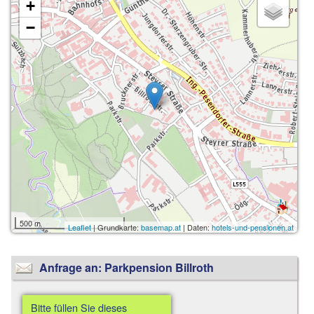
+
−
500 m
Leaflet
| Grundkarte:
basemap.at
| Daten:
hotels-und-pensionen.at
Anfrage an: Parkpension Billroth
Bitte füllen Sie dieses