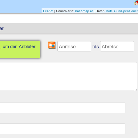
Leaflet
| Grundkarte:
basemap.at
| Daten:
hotels-und-pensionen
er
bis
s, um den Anbieter