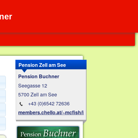
ner
Pension Zell am See
Pension Buchner
Seegasse 12
5700 Zell am See
+43 (0)6542 72636
members.chello.at/~mcfish/index.htm