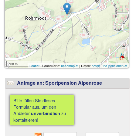
500 m
Leaflet
| Grundkarte:
basemap.at
| Daten:
hotels-und-pensionen.at
Anfrage an: Sportpension Alpenrose
Bitte füllen Sie dieses
Formular aus, um den
Anbieter
zu
unverbindlich
kontaktieren!