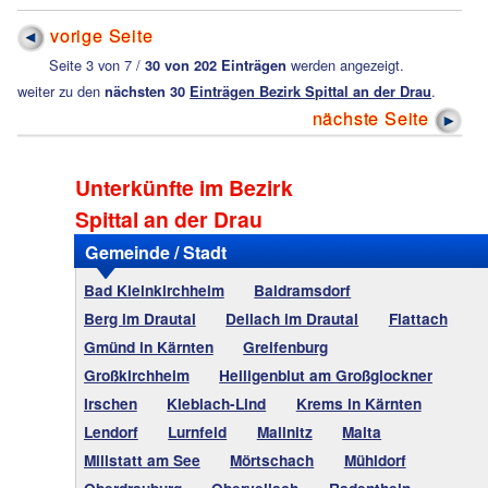
vorige Seite
Seite 3 von 7 /
30 von 202 Einträgen
werden angezeigt.
weiter zu den
nächsten 30
Einträgen Bezirk Spittal an der Drau
.
nächste Seite
Unterkünfte im Bezirk
Spittal an der Drau
Gemeinde / Stadt
Bad Kleinkirchheim
Baldramsdorf
Berg im Drautal
Dellach im Drautal
Flattach
Gmünd in Kärnten
Greifenburg
Großkirchheim
Heiligenblut am Großglockner
Irschen
Kleblach-Lind
Krems in Kärnten
Lendorf
Lurnfeld
Mallnitz
Malta
Millstatt am See
Mörtschach
Mühldorf