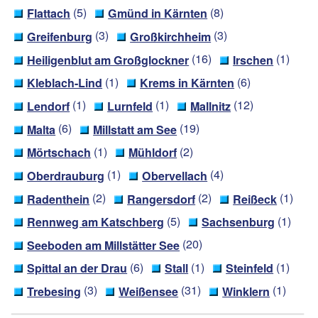
(5)
(8)
Flattach
Gmünd in Kärnten
(3)
(3)
Greifenburg
Großkirchheim
(16)
(1)
Heiligenblut am Großglockner
Irschen
(1)
(6)
Kleblach-Lind
Krems in Kärnten
(1)
(1)
(12)
Lendorf
Lurnfeld
Mallnitz
(6)
(19)
Malta
Millstatt am See
(1)
(2)
Mörtschach
Mühldorf
(1)
(4)
Oberdrauburg
Obervellach
(2)
(2)
(1)
Radenthein
Rangersdorf
Reißeck
(5)
(1)
Rennweg am Katschberg
Sachsenburg
(20)
Seeboden am Millstätter See
(6)
(1)
(1)
Spittal an der Drau
Stall
Steinfeld
(3)
(31)
(1)
Trebesing
Weißensee
Winklern