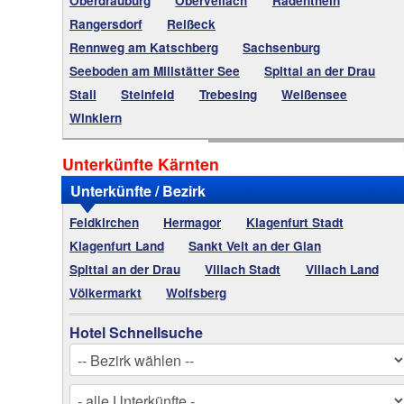
Oberdrauburg
Obervellach
Radenthein
Rangersdorf
Reißeck
Rennweg am Katschberg
Sachsenburg
Seeboden am Millstätter See
Spittal an der Drau
Stall
Steinfeld
Trebesing
Weißensee
Winklern
Unterkünfte Kärnten
Unterkünfte / Bezirk
Feldkirchen
Hermagor
Klagenfurt Stadt
Klagenfurt Land
Sankt Veit an der Glan
Spittal an der Drau
Villach Stadt
Villach Land
Völkermarkt
Wolfsberg
Hotel Schnellsuche