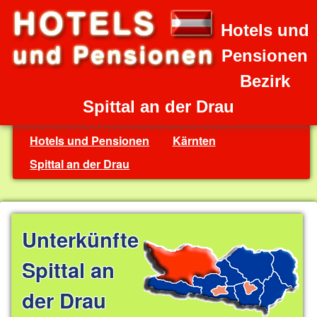
Hotels und
Pensionen
Bezirk
Spittal an der Drau
Hotels und Pensionen
Kärnten
Spittal an der Drau
Unterkünfte
Spittal an
der Drau