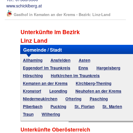
www.schicklberg.at
Gasthof in Kematen an der Krems - Bezirk: Linz-Land
Unterkünfte im Bezirk
Linz Land
Gemeinde / Stadt
Allhaming
Ansfelden
Asten
Eggendorf im Traunkreis
Enns
Hargelsberg
Hörsching
Hofkirchen im Traunkreis
Kematen an der Krems
Kirchberg-Thening
Kronstorf
Leonding
Neuhofen an der Krems
Niederneukirchen
Oftering
Pasching
Piberbach
Pucking
St. Florian
St. Marien
Traun
Wilhering
Unterkünfte Oberösterreich