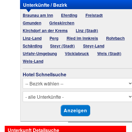
Unterkünfte / Bezirk
Braunau am Inn
Eferding
Freistadt
Gmunden
Grieskirchen
Kirchdorf an der Krems
Linz (Stadt)
Linz-Land
Perg
Ried im Innkreis
Rohrbach
Schärding
Steyr (Stadt)
Steyr-Land
Urfahr-Umgebung
Vöcklabruck
Wels (Stadt)
Wels-Land
Hotel Schnellsuche
Unterkunft Detailsuche