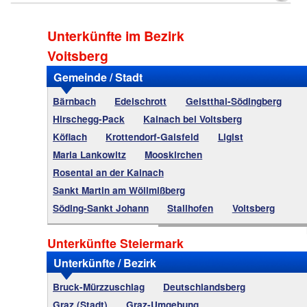
Unterkünfte im Bezirk
Voitsberg
Gemeinde / Stadt
Bärnbach
Edelschrott
Geistthal-Södingberg
Hirschegg-Pack
Kainach bei Voitsberg
Köflach
Krottendorf-Gaisfeld
Ligist
Maria Lankowitz
Mooskirchen
Rosental an der Kainach
Sankt Martin am Wöllmißberg
Söding-Sankt Johann
Stallhofen
Voitsberg
Unterkünfte Steiermark
Unterkünfte / Bezirk
Bruck-Mürzzuschlag
Deutschlandsberg
Graz (Stadt)
Graz-Umgebung