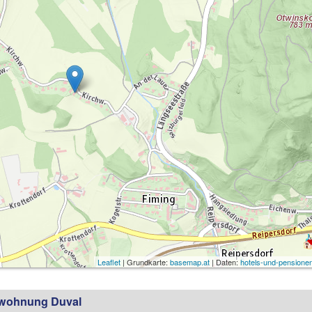
Leaflet
| Grundkarte:
basemap.at
| Daten:
hotels-und-pensionen
nwohnung Duval