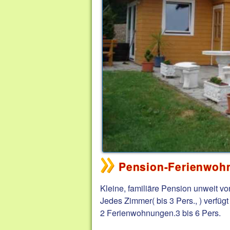
Pension-Ferienwohn
Kleine, familiäre Pension unweit v
Jedes Zimmer( bis 3 Pers., ) verfü
2 Ferienwohnungen.3 bis 6 Pers.