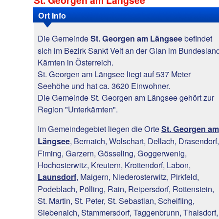
Ort Info
Die Gemeinde
befindet
St. Georgen am Längsee
sich im Bezirk Sankt Veit an der Glan im Bundeslan
Kärnten in Österreich.
St. Georgen am Längsee liegt auf 537 Meter
Seehöhe und hat ca. 3620 Einwohner.
Die Gemeinde St. Georgen am Längsee gehört zur
Region "Unterkärnten".
Im Gemeindegebiet liegen die Orte
St. Georgen am
, Bernaich, Wolschart, Dellach, Drasendorf,
Längsee
Fiming, Garzern, Gösseling, Goggerwenig,
Hochosterwitz, Kreutern, Krottendorf, Labon,
, Maigern, Niederosterwitz, Pirkfeld,
Launsdorf
Podeblach, Pölling, Rain, Reipersdorf, Rottenstein,
St. Martin, St. Peter, St. Sebastian, Scheifling,
Siebenaich, Stammersdorf, Taggenbrunn, Thalsdorf,